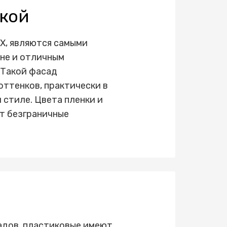
кой
Х, являются самыми
не и отличным
 Такой фасад
оттенков, практически в
стиле. Цвета пленки и
т безграничные
а
адов, пластиковые имеют