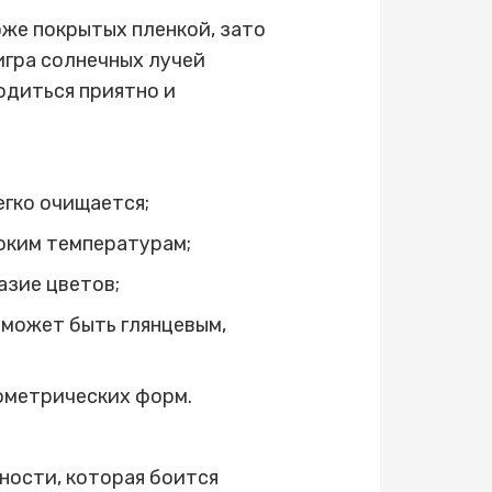
же покрытых пленкой, зато
игра солнечных лучей
одиться приятно и
егко очищается;
оким температурам;
азие цветов;
 может быть глянцевым,
ометрических форм.
ности, которая боится